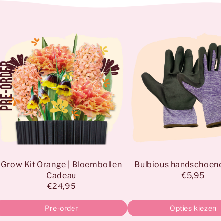
Grow Kit Orange | Bloembollen
Bulbious handschoen
Cadeau
€5,95
€24,95
Pre-order
Opties kiezen