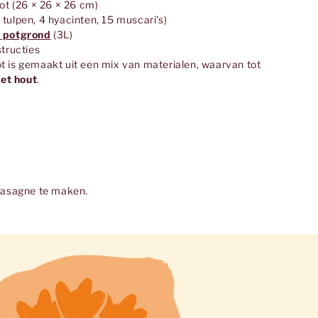
pot (26 × 26 × 26 cm)
 tulpen, 4 hyacinten, 15 muscari's)
s potgrond
(3L)
structies
t is gemaakt uit een mix van materialen, waarvan tot
et hout
.
nlasagne te maken.