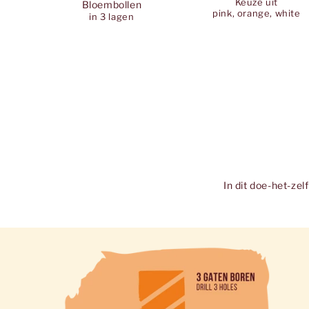
Keuze uit
Bloembollen
pink, orange, white
in 3 lagen
In dit doe-het-ze