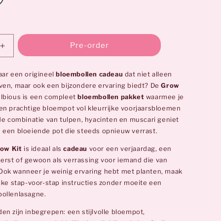
Pre-order
Aantal
verhogen
voor
aar een origineel
bloembollen cadeau
dat niet alleen
Grow
ven, maar ook een bijzondere ervaring biedt? De
Grow
Kit
lbious is een compleet
bloembollen pakket
waarmee je
White
en prachtige bloempot vol kleurrijke voorjaarsbloemen
|
 de combinatie van tulpen, hyacinten en muscari geniet
n
Bloembollen
 een bloeiende pot die steeds opnieuw verrast.
Cadeau
ow Kit
is ideaal als
cadeau
voor een verjaardag, een
rst of gewoon als verrassing voor iemand die van
ok wanneer je weinig ervaring hebt met planten, maak
ijke stap-voor-stap instructies zonder moeite een
bollenlasagne.
en zijn inbegrepen: een stijlvolle bloempot,