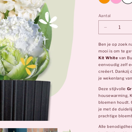
Aantal
Aantal
verlagen
voor
Ben je op zoek n
Grow
mooi is om te ge
Kit
Kit White
van Bu
White
eenvoudig zelf e
|
creëert. Dankzij
Bloembolle
je wekenlang van
Cadeau
Deze stijlvolle
Gr
housewarming, Ke
bloemen houdt. O
je met de duidel
prachtige bloem
Alle benodigdhed