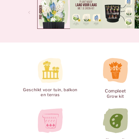
in
modaal
Geschikt voor tuin, balkon
Compleet
en terras
Grow kit