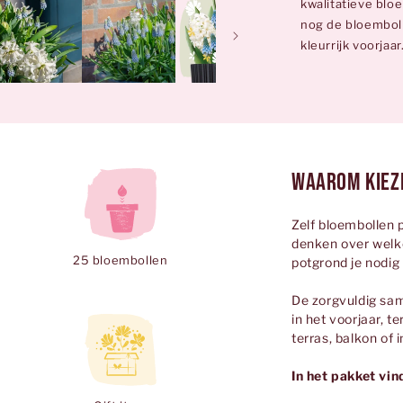
kwalitatieve bloe
nog de bloemboll
kleurrijk voorjaar
Waarom kieze
Zelf bloembollen 
denken over welke
25 bloembollen
potgrond je nodig 
De zorgvuldig sam
in het voorjaar, te
terras, balkon of i
In het pakket vind